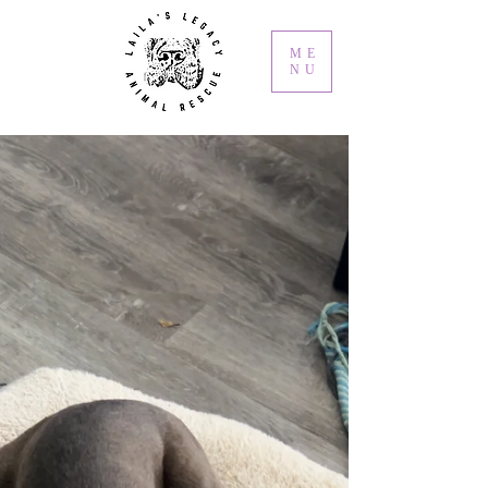
ME
NU